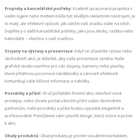
Propisky a kancelářské potřeby:
Kvalitně zpracovaná propiska s
vaším logem nebo mottem může být skvělým reklamním nástrojem. Je
to malý, ale efektivní způsob, jak udržet vaši značku stále na očích.
Doplňte ji o další kancelářské potřeby, jako jsou desky, razítka nebo
kalendáře – všechno s vaší značkou.
Stojany na výstavy a prezentace:
Když se účastníte výstav nebo
obchodních akcí, je důležité, aby vaše prezentace vynikla. Naše
grafické studio navrhne pro vás stojany, bannery nebo plachty,
které přitáhnou pozornost návštěvníků a zároveň efektivně
komunikují vaše klíčové informace a nabídky.
Pozvánky a přání:
Ať už pořádáte firemní akci, otevření nové
prodejny, nebo chcete poslat vánoční přání vašim obchodním
partnerům, naše pozvánky a přání budou vypadat elegantně a
profesionálně. Pomůžeme vám vytvořit design, který osloví a pozve
k akci.
Obaly produktů:
Obal produktu je prvním vizuálním kontaktem,