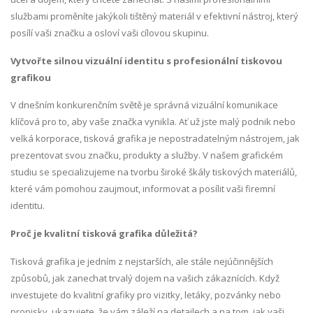
službami proměníte jakýkoli tištěný materiál v efektivní nástroj, který
posílí vaši značku a osloví vaši cílovou skupinu.
Vytvořte silnou vizuální identitu s profesionální tiskovou
grafikou
V dnešním konkurenčním světě je správná vizuální komunikace
klíčová pro to, aby vaše značka vynikla. Ať už jste malý podnik nebo
velká korporace, tisková grafika je nepostradatelným nástrojem, jak
prezentovat svou značku, produkty a služby. V našem grafickém
studiu se specializujeme na tvorbu široké škály tiskových materiálů,
které vám pomohou zaujmout, informovat a posílit vaši firemní
identitu.
Proč je kvalitní tisková grafika důležitá?
Tisková grafika je jedním z nejstarších, ale stále nejúčinnějších
způsobů, jak zanechat trvalý dojem na vašich zákaznících. Když
investujete do kvalitní grafiky pro vizitky, letáky, pozvánky nebo
propisky, ukazujete, že vám záleží na detailech a na tom, jak vaši