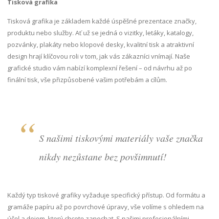
Tisková grafika
Tisková grafika je základem každé úspěšné prezentace značky,
produktu nebo služby. Ať už se jedná o vizitky, letáky, katalogy,
pozvánky, plakáty nebo klopové desky, kvalitní tisk a atraktivní
design hrají klíčovou roli v tom, jak vás zákazníci vnímají. Naše
grafické studio vám nabízí komplexní řešení – od návrhu až po
finální tisk, vše přizpůsobené vašim potřebám a cílům.
S našimi tiskovými materiály vaše značka
nikdy nezůstane bez povšimnutí!
Každý typ tiskové grafiky vyžaduje specifický přístup. Od formátu a
gramáže papíru až po povrchové úpravy, vše volíme s ohledem na
účel a dojem, který chcete zanechat. S našimi profesionálními