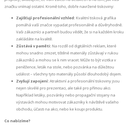
značku vnímají ostatní. Kromě toho, dobře navržené tiskoviny:
Zajišťují profesionální vzhled:
Kvalitní tisková grafika
pomáhá vaší značce vypadat profesionálně a důvěryhodně.
Vaši zákazníci a partneři budou vědět, že si na každém kroku
zakládáte na kvalitě.
Zůstává v paměti:
Na rozdíl od digitálních reklam, které
mohou snadno zmizet, tištěné materiály zůstávají v rukou
zákazníků a mohou se k nim vracet. Může to být vizitka v
peněžence, leták na stole, nebo pozvánka na důležitou
událost – všechny tyto materiály působí dlouhodobý dojem.
Zvyšují zapojení:
Atraktivní a profesionální tiskoviny jsou
nejen skvélé pro prezentaci, ale také pro přímou akci.
Například letáky, pozvánky nebo propagační stojany na
výstavách mohou motivovat zákazníky k návštěvě vašeho
obchodu, účasti na akci, nebo ke koupi produktu.
Co nabízíme?