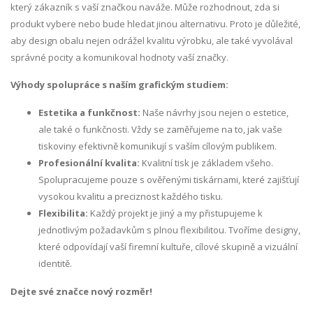
který zákazník s vaší značkou naváže. Může rozhodnout, zda si
produkt vybere nebo bude hledat jinou alternativu. Proto je důležité,
aby design obalu nejen odrážel kvalitu výrobku, ale také vyvolával
správné pocity a komunikoval hodnoty vaší značky.
Výhody spolupráce s naším grafickým studiem:
Estetika a funkčnost:
Naše návrhy jsou nejen o estetice,
ale také o funkčnosti. Vždy se zaměřujeme na to, jak vaše
tiskoviny efektivně komunikují s vaším cílovým publikem.
Profesionální kvalita:
Kvalitní tisk je základem všeho.
Spolupracujeme pouze s ověřenými tiskárnami, které zajišťují
vysokou kvalitu a preciznost každého tisku.
Flexibilita:
Každý projekt je jiný a my přistupujeme k
jednotlivým požadavkům s plnou flexibilitou. Tvoříme designy,
které odpovídají vaší firemní kultuře, cílové skupině a vizuální
identitě.
Dejte své značce nový rozměr!