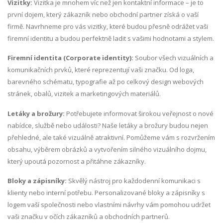
Vizitky:
Vizitka je mnohem víc než jen kontaktní informace – je to
první dojem, který zákazník nebo obchodní partner získá o vaší
firmě. Navrhneme pro vás vizitky, které budou přesně odrážet vaši
firemní identitu a budou perfektně ladit s vašimi hodnotami a stylem.
Firemní identita (Corporate identity):
Soubor všech vizuálních a
komunikačních prvků, které reprezentují vaši značku. Od loga,
barevného schématu, typografie až po celkový design webových
stránek, obalů, vizitek a marketingových materiálů.
Letáky a brožury:
Potřebujete informovat širokou veřejnost o nové
nabídce, službě nebo události? Naše letáky a brožury budou nejen
přehledné, ale také vizuálně atraktivní. Pomůžeme vám s rozvržením
obsahu, výběrem obrázků a vytvořením silného vizuálního dojmu,
který upoutá pozornost a přitáhne zákazníky.
Bloky a zápisníky:
Skvělý nástroj pro každodenní komunikaci s
klienty nebo interní potřebu. Personalizované bloky a zápisníky s
logem vaší společnosti nebo vlastními návrhy vám pomohou udržet
vaši značku v očích zákazníků a obchodních partnerů.