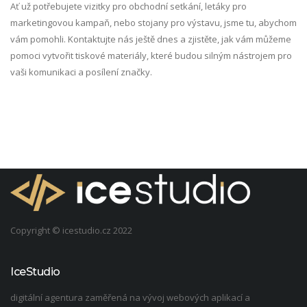
Ať už potřebujete vizitky pro obchodní setkání, letáky pro
marketingovou kampaň, nebo stojany pro výstavu, jsme tu, abychom
vám pomohli. Kontaktujte nás ještě dnes a zjistěte, jak vám můžeme
pomoci vytvořit tiskové materiály, které budou silným nástrojem pro
vaši komunikaci a posílení značky.
Copyright © icestudio.cz 2022
IceStudio
digitální agentura zaměřená na vývoj webových aplikací a